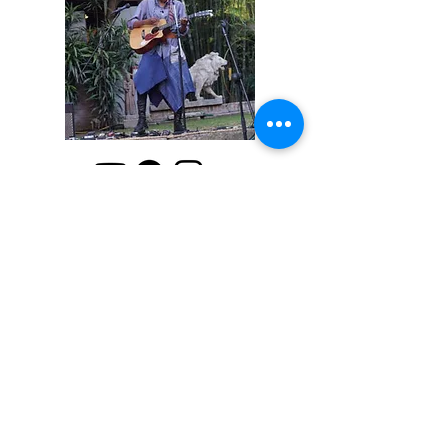
Stephyloren, cantautora colombiana
que inició su carrera como solista en
2020 con su álbum debut "Brújula".
Tras abrir conciertos de artistas
como Río Roma y presentarse en
importantes festivales, es conocida
por sus paisajes sonoros envolventes
con su guitarra electroacústica.